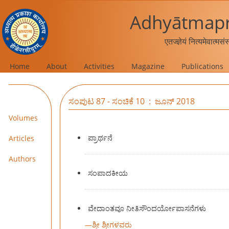
Adhyātmapr
एतज्ज्ञेयं नित्यमेवात्मस
Home
About
Activities
Magazine
Publications
ಸಂಪುಟ 87 - ಸಂಚಿಕೆ 10 : ಜೂನ್ 2018
Volumes
ಪ್ರಾರ್ಥನೆ
Articles
Authors
ಸಂಪಾದಕೀಯ
ವೇದಾಂತವೂ ನೀತಿಸೌಂದರ್ಯೋಪಾಸನೆಗಳು
—
ಶ್ರೀ ಶ್ರೀಗಳವರು