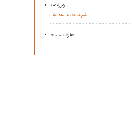
ಜಗತ್ಸೃಷ್ಟಿ
—
ವಿ. ಎಂ. ಉಪಾಧ್ಯಾಯ
ಉಪಕಾರಸ್ಮರಣೆ