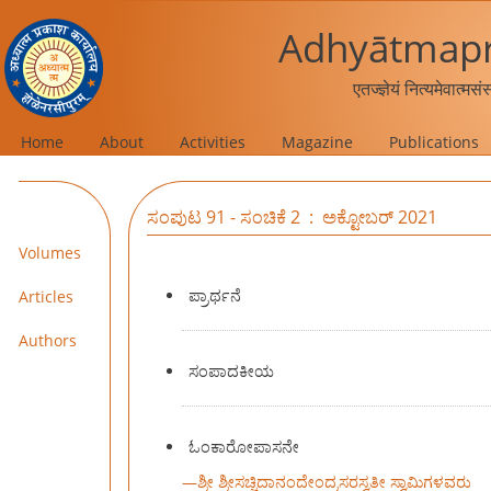
Adhyātmapr
एतज्ज्ञेयं नित्यमेवात्मस
Home
About
Activities
Magazine
Publications
ಸಂಪುಟ 91 - ಸಂಚಿಕೆ 2 : ಅಕ್ಟೋಬರ್ 2021
Volumes
ಪ್ರಾರ್ಥನೆ
Articles
Authors
ಸಂಪಾದಕೀಯ
ಓಂಕಾರೋಪಾಸನೇ
—
ಶ್ರೀ ಶ್ರೀಸಚ್ಚಿದಾನಂದೇಂದ್ರಸರಸ್ವತೀ ಸ್ವಾಮಿಗಳವರು