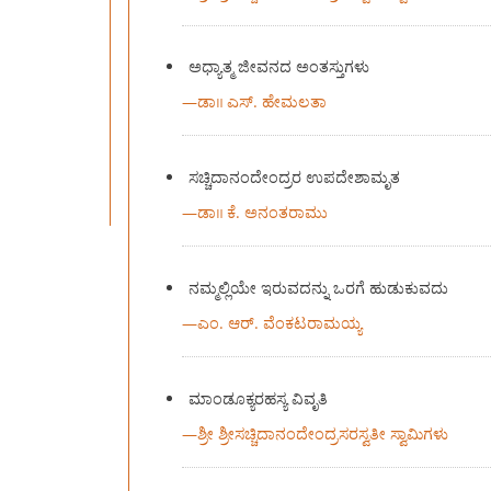
ಅಧ್ಯಾತ್ಮ ಜೀವನದ ಅಂತಸ್ತುಗಳು
—
ಡಾ॥ ಎಸ್. ಹೇಮಲತಾ
ಸಚ್ಚಿದಾನಂದೇಂದ್ರರ ಉಪದೇಶಾಮೃತ
—
ಡಾ॥ ಕೆ. ಅನಂತರಾಮು
ನಮ್ಮಲ್ಲಿಯೇ ಇರುವದನ್ನು ಒರಗೆ ಹುಡುಕುವದು
—
ಎಂ. ಆರ್. ವೆಂಕಟರಾಮಯ್ಯ
ಮಾಂಡೂಕ್ಯರಹಸ್ಯ ವಿವೃತಿ
—
ಶ್ರೀ ಶ್ರೀಸಚ್ಚಿದಾನಂದೇಂದ್ರಸರಸ್ವತೀ ಸ್ವಾಮಿಗಳು