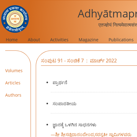
Adhyātmapr
एतज्ज्ञेयं नित्यमेवात्मस
Home
About
Activities
Magazine
Publications
ಸಂಪುಟ 91 - ಸಂಚಿಕೆ 7 : ಮಾರ್ಚ್ 2022
Volumes
ಪ್ರಾರ್ಥನೆ
Articles
Authors
ಸಂಪಾದಕೀಯ
ಜ್ಞಾನಕ್ಕೆ ಒಳಗಿನ ಸಾಧನಗಳು
—
ಶ್ರೀ ಶ್ರೀಸಚ್ಚಿದಾನಂದೇಂದ್ರಸರಸ್ವತೀ ಸ್ವಾಮಿಗಳವರು