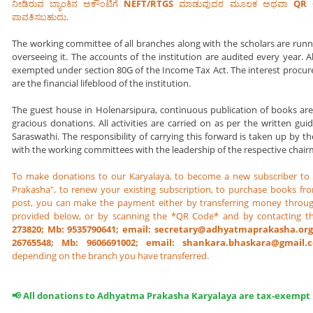
ನೀಡಿರುವ ಬ್ಯಾಂಕಿನ ಅಕೌಂಟಿಗೆ
NEFT/RTGS
ಮಾಡುವುದರ ಮೂಲಕ ಅಥವಾ
QR 
ಪಾವತಿಸಬಹುದು.
The working committee of all branches along with the scholars are runni
overseeing it. The accounts of the institution are audited every year. 
exempted under section 80G of the Income Tax Act. The interest procu
are the financial lifeblood of the institution.
The guest house in Holenarsipura, continuous publication of books are 
gracious donations. All activities are carried on as per the written g
Saraswathi. The responsibility of carrying this forward is taken up by 
with the working committees with the leadership of the respective chai
To make donations to our Karyalaya, to become a new subscriber t
Prakasha", to renew your existing subscription, to purchase books f
post, you can make the payment either by transferring money throu
provided below, or by scanning the *QR Code* and by contacting th
273820; Mb: 9535790641; email: secretary@adhyatmaprakasha.org
26765548; Mb: 9606691002; email: shankara.bhaskara@gmail
depending on the branch you have transferred.
📢 All donations to Adhyatma Prakasha Karyalaya are tax-exempt 