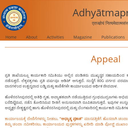
Adhyātmapr
एतज्ज्ञेयं नित्यमेवात्मस
Home
About
Activities
Magazine
Publications
Appeal
ಪ್ರತಿ ಶಾಖೆಯಲ್ಲೂ ಕಾರ್ಯಕಾರಿ ಸಮಿತಿಯು ಅಲ್ಲಿನ ಪಂಡಿತರು ಮುಖ್ಯಸ್ಥರ ಸಹಾಯದಿಂದ ಕಾ
ನಡೆಸುತ್ತದೆ. ಲೆಕ್ಕಪತ್ರಗಳು ಪ್ರತಿ ವರ್ಷವೂ ಆಡಿಟ್ ಆಗುತ್ತದೆ. ಸಂಸ್ಥೆಗೆ 80G ವರ್ಗದ 
ದಾನಗಳಿಂದ ಉತ್ಪನ್ನವಾದ ಬಡ್ಡಿ ಮತ್ತು ಕಾಣಿಕೆಗಳೇ ಕಾರ್ಯಾಲಯದ ಆರ್ಥಿಕ ಜೀವವಾಳ.
ಹೊಳೆನರಸೀಪುರದಲ್ಲಿ ಅತಿಥಿ ಗೃಹ, ಅವ್ಯಾಹತವಾಗಿ ನಡೆಯುತ್ತಿರುವ ಗ್ರಂಥಮುದ್ರಣಗಳು ಅಭಿ
ಬರೆದಿಟ್ಟಿರುವ, ನಡೆಸಿ ತೋರಿಸಿರುವ ರೀತಿಗೆ ಅನುಸಾರವಾಗಿ ರೂಪಿತವಾಗುತ್ತದೆ. ಇವುಗಳ ಉಸ್
ಅಧ್ಯಕ್ಷರ ನೇತೃತ್ವದಲ್ಲಿ ಹಾಗು ಹೊಳೆನರಸೀಪುರದಲ್ಲಿ ಮತ್ತು ಬೆಂಗಳೂರಿನಲ್ಲಿ ಕಾರ್ಯಕಾರಿ ಸಮಿತಿಗಳು ತಮ್
ಕಾರ್ಯಾಲಯಕ್ಕೆ ದೇಣಿಗೆಗಳನ್ನು ನೀಡಲು,
"ಅಧ್ಯಾತ್ಮ ಪ್ರಕಾಶ"
ಮಾಸಪತ್ರಿಕೆಗೆ ಹೊಸದಾಗಿ ಚ
ತಮ್ಮ ಚಂದಾ ನವೀಕರಿಸಲು, ಕಾರ್ಯಾಲಯದ ಪುಸ್ತಕಗಳನ್ನು ಖರೀದಿ ಮಾಡಿ ಪೋಸ್ಟ್ ಮುಖಾಂತರ ಸ