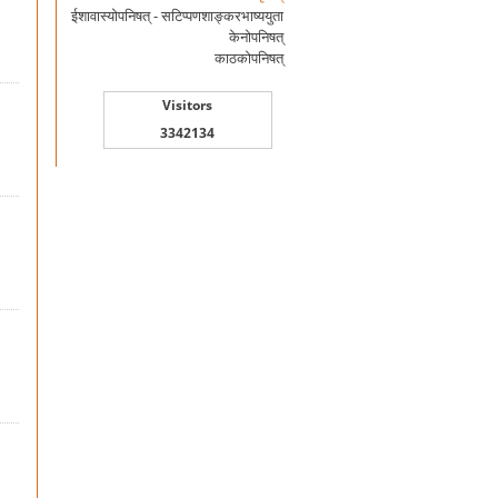
ईशावास्योपनिषत् - सटिप्पणशाङ्करभाष्ययुता
केनोपनिषत्
काठकोपनिषत्
Visitors
3342134