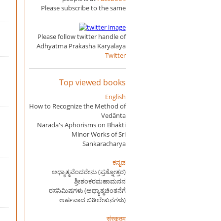
Please subscribe to the same
Please follow twitter handle of
Adhyatma Prakasha Karyalaya
Twitter
Top viewed books
English
How to Recognize the Method of
Vedānta
Narada's Aphorisms on Bhakti
Minor Works of Sri
Sankaracharya
ಕನ್ನಡ
ಅಧ್ಯಾತ್ಮವೆಂದರೇನು (ಪ್ರಶ್ನೋತ್ತರ)
ಶ್ರೀಶಂಕರಮಹಾಮನನ
ರಸನಿಮಿಷಗಳು (ಅಧ್ಯಾತ್ಮಚಿಂತನೆಗೆ
ಅರ್ಹವಾದ ಬಿಡಿಲೇಖನಗಳು)
संस्कृतम्