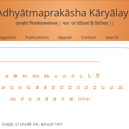
Adhyātmaprakāsha Kāryālay
एतज्ज्ञेयं नित्यमेवात्मसंस्थम् | नातः परं वेदितव्यं हि किञ्चित् ||
agazine
Publications
Appeal
Contact
Search
ಆ
ಇ
ಈ
ಉ
ಊ
ಋ
ಎ
ಏ
ಐ
ಒ
ಓ
ಔ
ಚ
ಛ
ಜ
ಟ
ಡ
ತ
ಥ
ದ
ಧ
ನ
ಪ
ಫ
ಬ
ಭ
ಮ
ಯ
ರ
ಲ
ವ
ಶ
ಷ
ಸ
ಹ
Other
|
ಸಂಪುಟ.
ಸಂಚಿಕೆ.
67 (
04) ; ಡಿಸೆಂಬರ್ 1997