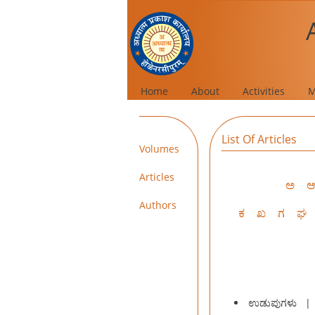
Home
About
Activities
M
List Of Articles
Volumes
Articles
ಅ
Authors
ಕ
ಖ
ಗ
ಘ
ಉಡುಪುಗಳು