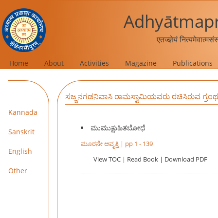
Adhyātmapr
एतज्ज्ञेयं नित्यमेवात्मस
Home
About
Activities
Magazine
Publications
ಸಜ್ಜನಗಡನಿವಾಸಿ ರಾಮಸ್ವಾಮಿಯವರು ರಚಿಸಿರುವ ಗ್ರಂ
Kannada
ಮುಮುಕ್ಷುಹಿತಬೋಧೆ
Sanskrit
ಮೂರನೇ ಆವೃತ್ತಿ | pp 1 - 139
English
View TOC
|
Read Book
|
Download PDF
Other