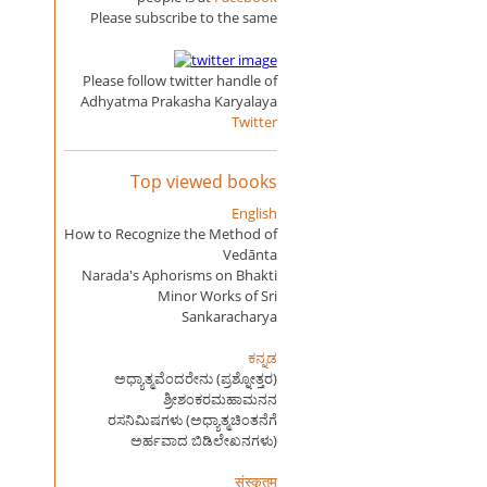
Please subscribe to the same
Please follow twitter handle of
Adhyatma Prakasha Karyalaya
Twitter
Top viewed books
English
How to Recognize the Method of
Vedānta
Narada's Aphorisms on Bhakti
Minor Works of Sri
Sankaracharya
ಕನ್ನಡ
ಅಧ್ಯಾತ್ಮವೆಂದರೇನು (ಪ್ರಶ್ನೋತ್ತರ)
ಶ್ರೀಶಂಕರಮಹಾಮನನ
ರಸನಿಮಿಷಗಳು (ಅಧ್ಯಾತ್ಮಚಿಂತನೆಗೆ
ಅರ್ಹವಾದ ಬಿಡಿಲೇಖನಗಳು)
संस्कृतम्