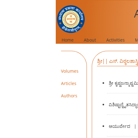
Home
About
Activities
M
ಶ್ರೀ|| ಎಸ್. ವಿಠ್ಠಲಶಾ
Volumes
ಶ್ರೀ ಕೃಷ್ಣಜನ್ಮಾಷ್ಟಮ
Articles
Authors
ವಿಶಿಷ್ಟಾದ್ವೈತಸಿದ್ಧ
ಆಯುರ್ವೇದ