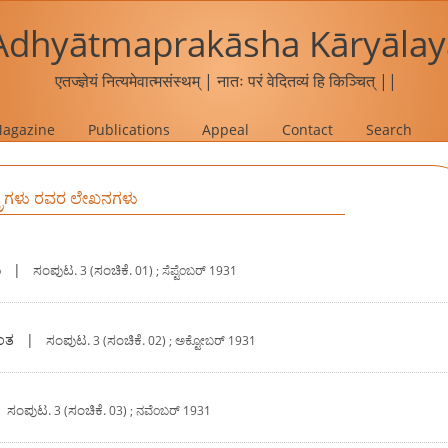
Adhyātmaprakāsha Kāryālay
एतज्ज्ञेयं नित्यमेवात्मसंस्थम् | नातः परं वेदितव्यं हि किञ्चित् ||
agazine
Publications
Appeal
Contact
Search
ಸ್ತ್ರಿಗಳು ರವರ ಲೇಖನಗಳು
ಿ
|
ಸಂಪುಟ.
ಸಂಚಿಕೆ.
3 (
01) ; ಸೆಪ್ಟೆಂಬರ್ 1931
ಾಂತ
|
ಸಂಪುಟ.
ಸಂಚಿಕೆ.
3 (
02) ; ಅಕ್ಟೋಬರ್ 1931
|
ಸಂಪುಟ.
ಸಂಚಿಕೆ.
3 (
03) ; ನವೆಂಬರ್ 1931