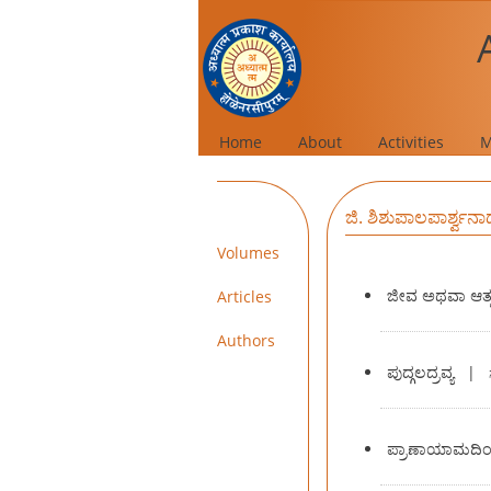
Home
About
Activities
M
ಜಿ. ಶಿಶುಪಾಲಪಾರ್ಶ್ವನ
Volumes
ಜೀವ ಅಥವಾ ಆತ್ಮ 
Articles
Authors
ಪುದ್ಗಲದ್ರವ್ಯ
|
ಪ್ರಾಣಾಯಾಮದಿ