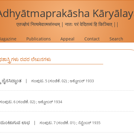
Adhyātmaprakāsha Kāryālay
एतज्ज्ञेयं नित्यमेवात्मसंस्थम् | नातः परं वेदितव्यं हि किञ्चित् ||
agazine
Publications
Appeal
Contact
Search
ಾಥಶಾಸ್ತ್ರಿಗಳು ರವರ ಲೇಖನಗಳು
ಜೈನಸಿದ್ಧಾಂತ
|
ಸಂಪುಟ.
ಸಂಚಿಕೆ.
5 (
02) ; ಅಕ್ಟೋಬರ್ 1933
ಸಂಪುಟ.
ಸಂಚಿಕೆ.
6 (
02) ; ಅಕ್ಟೋಬರ್ 1934
ಂದುಂಟಾಗುವ ಲಾಭ
|
ಸಂಪುಟ.
ಸಂಚಿಕೆ.
7 (
01) ; ಸೆಪ್ಟೆಂಬರ್ 1935