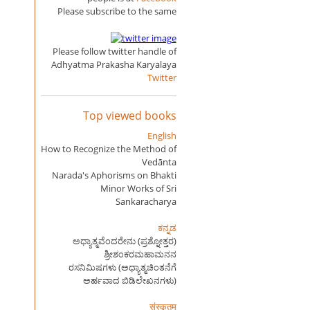
Please subscribe to the same
Please follow twitter handle of
Adhyatma Prakasha Karyalaya
Twitter
Top viewed books
English
How to Recognize the Method of
Vedānta
Narada's Aphorisms on Bhakti
Minor Works of Sri
Sankaracharya
ಕನ್ನಡ
ಅಧ್ಯಾತ್ಮವೆಂದರೇನು (ಪ್ರಶ್ನೋತ್ತರ)
ಶ್ರೀಶಂಕರಮಹಾಮನನ
ರಸನಿಮಿಷಗಳು (ಅಧ್ಯಾತ್ಮಚಿಂತನೆಗೆ
ಅರ್ಹವಾದ ಬಿಡಿಲೇಖನಗಳು)
संस्कृतम्