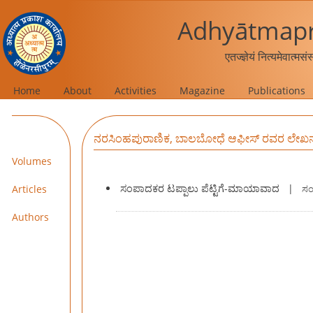
Adhyātmapr
एतज्ज्ञेयं नित्यमेवात्मस
Home
About
Activities
Magazine
Publications
ನರಸಿಂಹಪುರಾಣಿಕ, ಬಾಲಬೋಧೆ ಆಫೀಸ್ ರವರ ಲೇಖ
Volumes
ಸಂಪಾದಕರ ಟಪ್ಪಾಲು ಪೆಟ್ಟಿಗೆ-ಮಾಯಾವಾದ
|
Articles
ಸಂ
Authors