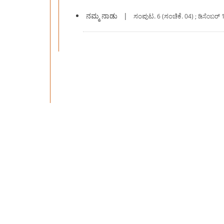
ನಮ್ಮ ನಾಡು
|
ಸಂಪುಟ.
ಸಂಚಿಕೆ.
6 (
04) ; ಡಿಸೆಂಬರ್