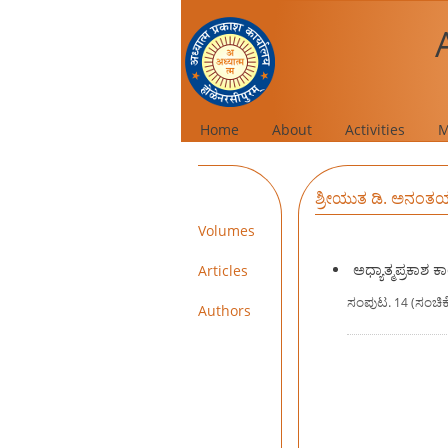
Home
About
Activities
M
ಶ್ರೀಯುತ ಡಿ. ಅನಂತ
Volumes
ಅಧ್ಯಾತ್ಮಪ್ರಕಾ
Articles
ಸಂಪುಟ.
ಸಂಚಿಕೆ
14 (
Authors