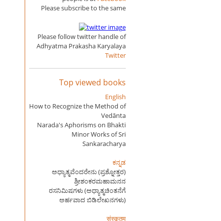
Please subscribe to the same
Please follow twitter handle of
Adhyatma Prakasha Karyalaya
Twitter
Top viewed books
English
How to Recognize the Method of
Vedānta
Narada's Aphorisms on Bhakti
Minor Works of Sri
Sankaracharya
ಕನ್ನಡ
ಅಧ್ಯಾತ್ಮವೆಂದರೇನು (ಪ್ರಶ್ನೋತ್ತರ)
ಶ್ರೀಶಂಕರಮಹಾಮನನ
ರಸನಿಮಿಷಗಳು (ಅಧ್ಯಾತ್ಮಚಿಂತನೆಗೆ
ಅರ್ಹವಾದ ಬಿಡಿಲೇಖನಗಳು)
संस्कृतम्