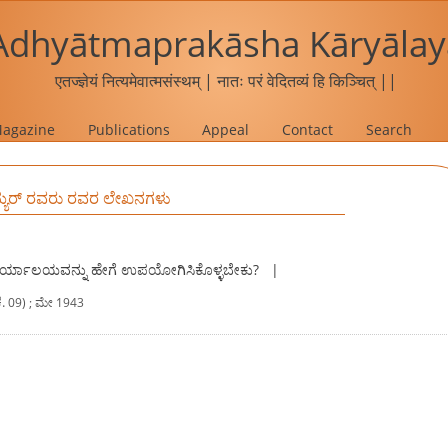
Adhyātmaprakāsha Kāryālay
एतज्ज्ञेयं नित्यमेवात्मसंस्थम् | नातः परं वेदितव्यं हि किञ्चित् ||
agazine
Publications
Appeal
Contact
Search
ಯ್ಯರ್ ರವರು ರವರ ಲೇಖನಗಳು
ಶ ಕಾರ್ಯಾಲಯವನ್ನು ಹೇಗೆ ಉಪಯೋಗಿಸಿಕೊಳ್ಳಬೇಕು?
|
.
09) ; ಮೇ 1943