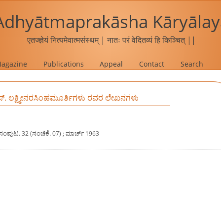
Adhyātmaprakāsha Kāryālay
एतज्ज्ञेयं नित्यमेवात्मसंस्थम् | नातः परं वेदितव्यं हि किञ्चित् ||
agazine
Publications
Appeal
Contact
Search
 ಎಸ್. ಲಕ್ಷ್ಮೀನರಸಿಂಹಮೂರ್ತಿಗಳು ರವರ ಲೇಖನಗಳು
ಸಂಪುಟ.
ಸಂಚಿಕೆ.
32 (
07) ; ಮಾರ್ಚ್ 1963