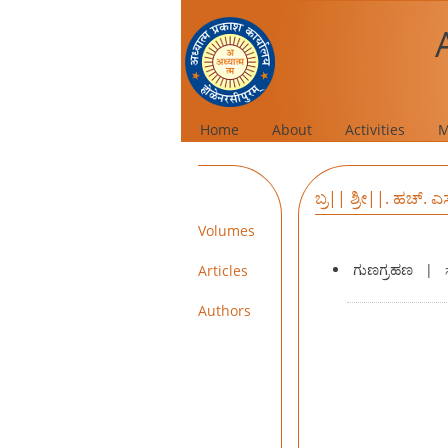
Home
About
Activities
M
ಬ್ರ|| ಶ್ರೀ||. ಹಚ್.
Volumes
ಗುಣಗ್ರಹಣ
|
Articles
Authors