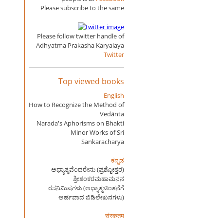
Please subscribe to the same
Please follow twitter handle of
Adhyatma Prakasha Karyalaya
Twitter
Top viewed books
English
How to Recognize the Method of
Vedānta
Narada's Aphorisms on Bhakti
Minor Works of Sri
Sankaracharya
ಕನ್ನಡ
ಅಧ್ಯಾತ್ಮವೆಂದರೇನು (ಪ್ರಶ್ನೋತ್ತರ)
ಶ್ರೀಶಂಕರಮಹಾಮನನ
ರಸನಿಮಿಷಗಳು (ಅಧ್ಯಾತ್ಮಚಿಂತನೆಗೆ
ಅರ್ಹವಾದ ಬಿಡಿಲೇಖನಗಳು)
संस्कृतम्