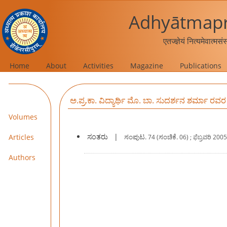
Adhyātmapr
एतज्ज्ञेयं नित्यमेवात्मस
Home
About
Activities
Magazine
Publications
ಅ.ಪ್ರ.ಕಾ. ವಿದ್ಯಾರ್ಥಿ ಮೊ. ಬಾ. ಸುದರ್ಶನ ಶರ್ಮಾ ರ
Volumes
ಸಂತರು
|
Articles
ಸಂಪುಟ.
ಸಂಚಿಕೆ.
74 (
06) ; ಫೆಬ್ರವರಿ 200
Authors