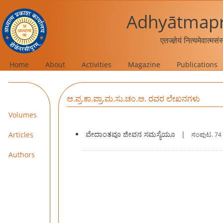
Adhyātmapr
एतज्ज्ञेयं नित्यमेवात्मस
Home
About
Activities
Magazine
Publications
ಅ.ಪ್ರ.ಕಾ.ಪ್ರಾ.ಮ.ಸು.ಚಂ.ಅ. ರವರ ಲೇಖನಗಳು
Volumes
ವೇದಾಂತವೂ ಜೀವನ ಸಮಸ್ಯೆಯೂ
|
Articles
ಸಂಪುಟ.
74 
Authors