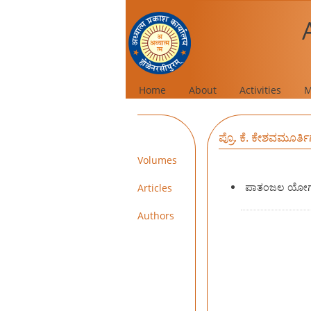
Home
About
Activities
M
ಪ್ರೊ. ಕೆ. ಕೇಶವಮೂರ
Volumes
ಪಾತಂಜಲ ಯೋಗ
Articles
Authors