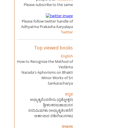
Please subscribe to the same
Please follow twitter handle of
Adhyatma Prakasha Karyalaya
Twitter
Top viewed books
English
How to Recognize the Method of
Vedānta
Narada's Aphorisms on Bhakti
Minor Works of Sri
Sankaracharya
ಕನ್ನಡ
ಅಧ್ಯಾತ್ಮವೆಂದರೇನು (ಪ್ರಶ್ನೋತ್ತರ)
ಶ್ರೀಶಂಕರಮಹಾಮನನ
ರಸನಿಮಿಷಗಳು (ಅಧ್ಯಾತ್ಮಚಿಂತನೆಗೆ
ಅರ್ಹವಾದ ಬಿಡಿಲೇಖನಗಳು)
संस्कृतम्