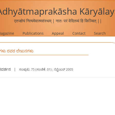
Adhyātmaprakāsha Kāryālay
एतज्ज्ञेयं नित्यमेवात्मसंस्थम् | नातः परं वेदितव्यं हि किञ्चित् ||
agazine
Publications
Appeal
Contact
Search
್ತಿಗಳು ರವರ ಲೇಖನಗಳು
ದರ್ಶನ
|
ಸಂಪುಟ.
ಸಂಚಿಕೆ.
75 (
01) ; ಸೆಪ್ಟೆಂಬರ್ 2005