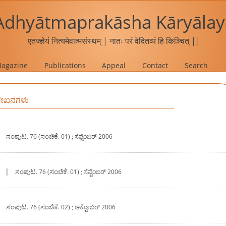
Adhyātmaprakāsha Kāryālay
एतज्ज्ञेयं नित्यमेवात्मसंस्थम् | नातः परं वेदितव्यं हि किञ्चित् ||
agazine
Publications
Appeal
Contact
Search
 ಲೇಖನಗಳು
|
ಸಂಪುಟ.
ಸಂಚಿಕೆ.
76 (
01) ; ಸೆಪ್ಟೆಂಬರ್‍ 2006
|
ಸಂಪುಟ.
ಸಂಚಿಕೆ.
76 (
01) ; ಸೆಪ್ಟೆಂಬರ್‍ 2006
|
ಸಂಪುಟ.
ಸಂಚಿಕೆ.
76 (
02) ; ಅಕ್ಟೋಬರ್‍ 2006