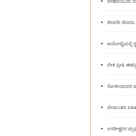
ದೇಹವೆಂಬುದು 
ಜೀವನೇ ದೇವನು
ಅಯೋಧ್ಯೆಯಲ್ಲಿ ಸ್
ದೇಶ ಪ್ರೀತಿ, ಈಶಪ್ರ
ಸೋಶಂಭಾವದ ಪ
ವೇದಾಂತದ ಐಹಿ
ಜಗದೀಶ್ವರನ ಪ್ರಾರ