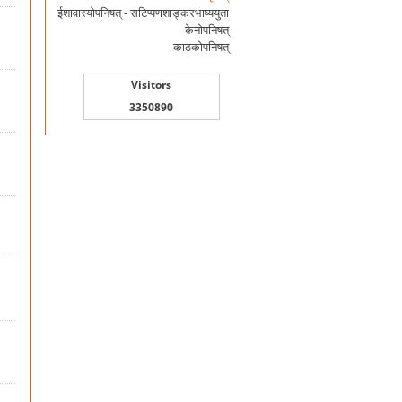
ईशावास्योपनिषत् - सटिप्पणशाङ्करभाष्ययुता
केनोपनिषत्
काठकोपनिषत्
Visitors
3350890