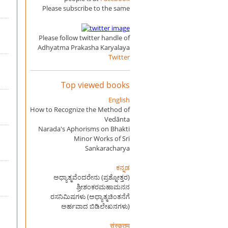
Please subscribe to the same
Please follow twitter handle of
Adhyatma Prakasha Karyalaya
Twitter
Top viewed books
English
How to Recognize the Method of
Vedānta
Narada's Aphorisms on Bhakti
Minor Works of Sri
Sankaracharya
ಕನ್ನಡ
ಅಧ್ಯಾತ್ಮವೆಂದರೇನು (ಪ್ರಶ್ನೋತ್ತರ)
ಶ್ರೀಶಂಕರಮಹಾಮನನ
ರಸನಿಮಿಷಗಳು (ಅಧ್ಯಾತ್ಮಚಿಂತನೆಗೆ
ಅರ್ಹವಾದ ಬಿಡಿಲೇಖನಗಳು)
संस्कृतम्