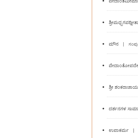
ವೇದಾಂತಮೀಮಾಂಸಾ 
ಶ್ರೀಮಧ್ಬಗವಧ್ಗೀತಾ
ಮೌನ
|
ಸಂಪು
ವೇದಾಂತೋಪದೇಶದಲ್
ಶ್ರೀ ಶಂಕರಾಚಾರ್
ದರ್ಶನಗಳ ಸಾಮಾ
ಉಪಾಕರ್ಮ
|