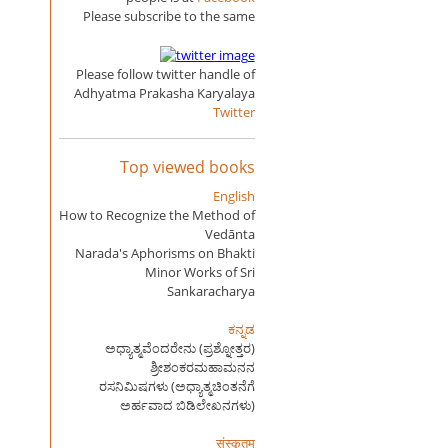
Please subscribe to the same
Please follow twitter handle of
Adhyatma Prakasha Karyalaya
Twitter
Top viewed books
English
How to Recognize the Method of
Vedānta
Narada's Aphorisms on Bhakti
Minor Works of Sri
Sankaracharya
ಕನ್ನಡ
ಅಧ್ಯಾತ್ಮವೆಂದರೇನು (ಪ್ರಶ್ನೋತ್ತರ)
ಶ್ರೀಶಂಕರಮಹಾಮನನ
ರಸನಿಮಿಷಗಳು (ಅಧ್ಯಾತ್ಮಚಿಂತನೆಗೆ
ಅರ್ಹವಾದ ಬಿಡಿಲೇಖನಗಳು)
संस्कृतम्