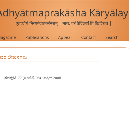
Adhyātmaprakāsha Kāryālay
एतज्ज्ञेयं नित्यमेवात्मसंस्थम् | नातः परं वेदितव्यं हि किञ्चित् ||
agazine
Publications
Appeal
Contact
Search
ರವರ ಲೇಖನಗಳು
|
ಸಂಪುಟ.
ಸಂಚಿಕೆ.
77 (
08) ; ಏಪ್ರಿಲ್‍ 2008