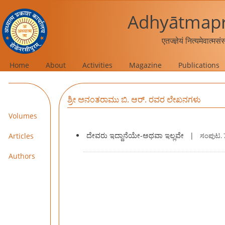
Adhyātmapr
एतज्ज्ञेयं नित्यमेवात्मस
Home
About
Activities
Magazine
Publications
ಶ್ರೀ ಅನಂತರಾಮು ಬಿ. ಆರ್‍. ರವರ ಲೇಖನಗಳು
Volumes
ದೇವರು ಇದ್ದಾನೆಯೇ-ಅಥವಾ ಇಲ್ಲವೇ
|
Articles
ಸಂಪುಟ.
Authors