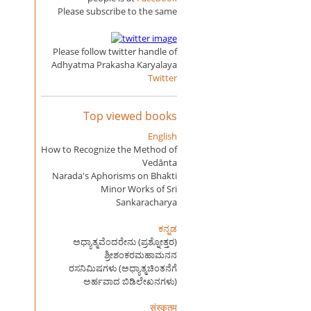
Please subscribe to the same
Please follow twitter handle of
Adhyatma Prakasha Karyalaya
Twitter
Top viewed books
English
How to Recognize the Method of
Vedānta
Narada's Aphorisms on Bhakti
Minor Works of Sri
Sankaracharya
ಕನ್ನಡ
ಅಧ್ಯಾತ್ಮವೆಂದರೇನು (ಪ್ರಶ್ನೋತ್ತರ)
ಶ್ರೀಶಂಕರಮಹಾಮನನ
ರಸನಿಮಿಷಗಳು (ಅಧ್ಯಾತ್ಮಚಿಂತನೆಗೆ
ಅರ್ಹವಾದ ಬಿಡಿಲೇಖನಗಳು)
संस्कृतम्