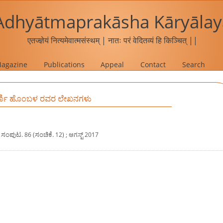
Adhyātmaprakāsha Kāryālay
एतज्ज्ञेयं नित्यमेवात्मसंस्थम् | नातः परं वेदितव्यं हि किञ्चित् ||
agazine
Publications
Appeal
Contact
Search
ಕರ್ಣಿ ಹೊಂಬಳ ರವರ ಲೇಖನಗಳು
ಸಂಪುಟ.
ಸಂಚಿಕೆ.
86 (
12) ; ಆಗಸ್ಟ್ 2017