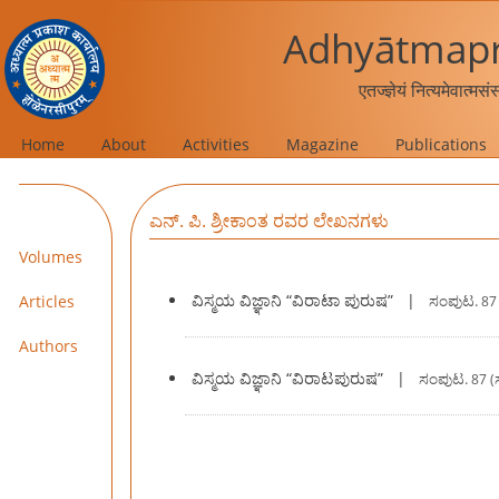
Adhyātmapr
एतज्ज्ञेयं नित्यमेवात्मस
Home
About
Activities
Magazine
Publications
ಎನ್. ಪಿ. ಶ್ರೀಕಾಂತ ರವರ ಲೇಖನಗಳು
Volumes
ವಿಸ್ಮಯ ವಿಜ್ಞಾನಿ “ವಿರಾಟಾ ಪುರುಷ”
|
Articles
ಸಂಪುಟ.
87 
Authors
ವಿಸ್ಮಯ ವಿಜ್ಞಾನಿ “ವಿರಾಟಪುರುಷ”
|
ಸಂಪುಟ.
87 (