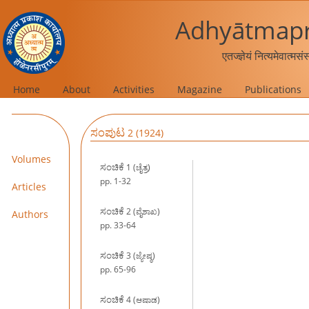
Adhyātmapr
एतज्ज्ञेयं नित्यमेवात्मस
Home
About
Activities
Magazine
Publications
ಸಂಪುಟ
2 (1924)
Volumes
ಸಂಚಿಕೆ
1 (ಚೈತ್ರ)
pp. 1-32
Articles
ಸಂಚಿಕೆ
2 (ವೈಶಾಖ)
Authors
pp. 33-64
ಸಂಚಿಕೆ
3 (ಜ್ಯೇಷ್ಠ)
pp. 65-96
ಸಂಚಿಕೆ
4 (ಆಷಾಡ)