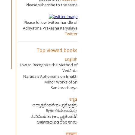
Please subscribe to the same
Please follow twitter handle of
Adhyatma Prakasha Karyalaya
Twitter
Top viewed books
English
How to Recognize the Method of
Vedānta
Narada's Aphorisms on Bhakti
Minor Works of Sri
Sankaracharya
ಕನ್ನಡ
ಅಧ್ಯಾತ್ಮವೆಂದರೇನು (ಪ್ರಶ್ನೋತ್ತರ)
ಶ್ರೀಶಂಕರಮಹಾಮನನ
ರಸನಿಮಿಷಗಳು (ಅಧ್ಯಾತ್ಮಚಿಂತನೆಗೆ
ಅರ್ಹವಾದ ಬಿಡಿಲೇಖನಗಳು)
संस्कृतम्