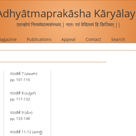
Adhyātmaprakāsha Kāryālay
एतज्ज्ञेयं नित्यमेवात्मसंस्थम् | नातः परं वेदितव्यं हि किञ्चित् ||
agazine
Publications
Appeal
Contact
Search
ಸಂಚಿಕೆ
7 (ಮಾರ್ಚ್)
pp. 101-116
ಸಂಚಿಕೆ
8 (ಏಪ್ರಿಲ್)
pp. 117-132
ಸಂಚಿಕೆ
9 (ಮೇ)
pp. 133-148
ಸಂಚಿಕೆ
11-12 (ಆಗಸ್ಟ್)