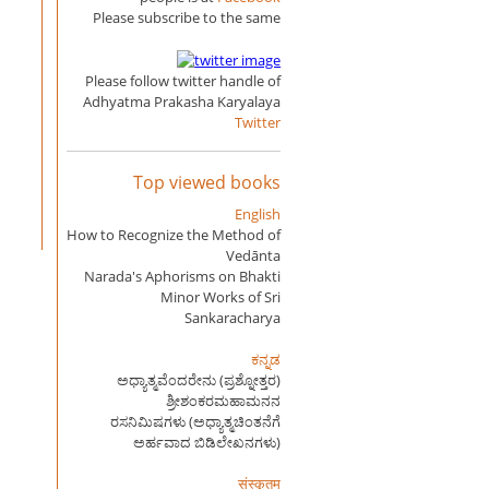
Please subscribe to the same
Please follow twitter handle of
Adhyatma Prakasha Karyalaya
Twitter
Top viewed books
English
How to Recognize the Method of
Vedānta
Narada's Aphorisms on Bhakti
Minor Works of Sri
Sankaracharya
ಕನ್ನಡ
ಅಧ್ಯಾತ್ಮವೆಂದರೇನು (ಪ್ರಶ್ನೋತ್ತರ)
ಶ್ರೀಶಂಕರಮಹಾಮನನ
ರಸನಿಮಿಷಗಳು (ಅಧ್ಯಾತ್ಮಚಿಂತನೆಗೆ
ಅರ್ಹವಾದ ಬಿಡಿಲೇಖನಗಳು)
संस्कृतम्