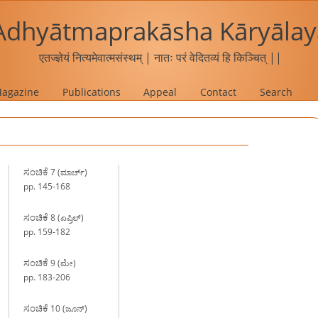
Adhyātmaprakāsha Kāryālay
एतज्ज्ञेयं नित्यमेवात्मसंस्थम् | नातः परं वेदितव्यं हि किञ्चित् ||
agazine
Publications
Appeal
Contact
Search
ಸಂಚಿಕೆ
7 (ಮಾರ್ಚ್)
pp. 145-168
ಸಂಚಿಕೆ
8 (ಏಪ್ರಿಲ್)
pp. 159-182
ಸಂಚಿಕೆ
9 (ಮೇ)
pp. 183-206
ಸಂಚಿಕೆ
10 (ಜೂನ್)