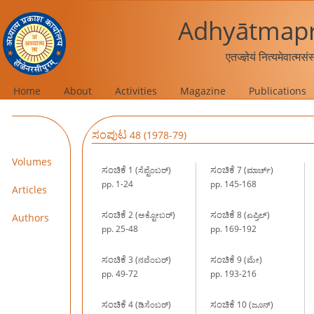
Adhyātmapr
एतज्ज्ञेयं नित्यमेवात्मस
Home
About
Activities
Magazine
Publications
ಸಂಪುಟ
48 (1978-79)
Volumes
ಸಂಚಿಕೆ
ಸಂಚಿಕೆ
1 (ಸೆಪ್ಟೆಂಬರ್)
7 (ಮಾರ್ಚ್)
pp. 1-24
pp. 145-168
Articles
ಸಂಚಿಕೆ
ಸಂಚಿಕೆ
2 (ಅಕ್ಟೋಬರ್)
8 (ಏಪ್ರಿಲ್)
Authors
pp. 25-48
pp. 169-192
ಸಂಚಿಕೆ
ಸಂಚಿಕೆ
3 (ನವೆಂಬರ್)
9 (ಮೇ)
pp. 49-72
pp. 193-216
ಸಂಚಿಕೆ
ಸಂಚಿಕೆ
4 (ಡಿಸೆಂಬರ್)
10 (ಜೂನ್)