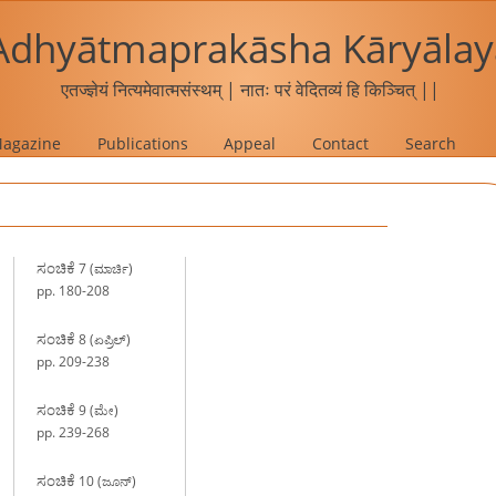
Adhyātmaprakāsha Kāryālay
एतज्ज्ञेयं नित्यमेवात्मसंस्थम् | नातः परं वेदितव्यं हि किञ्चित् ||
agazine
Publications
Appeal
Contact
Search
ಸಂಚಿಕೆ
7 (ಮಾರ್ಚಿ)
pp. 180-208
ಸಂಚಿಕೆ
8 (ಏಪ್ರಿಲ್‍)
pp. 209-238
ಸಂಚಿಕೆ
9 (ಮೇ)
pp. 239-268
ಸಂಚಿಕೆ
10 (ಜೂನ್‍)