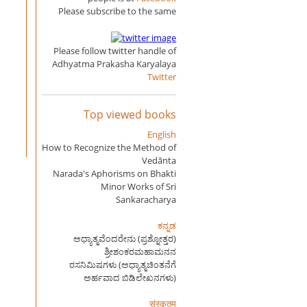
Please subscribe to the same
Please follow twitter handle of
Adhyatma Prakasha Karyalaya
Twitter
Top viewed books
English
How to Recognize the Method of
Vedānta
Narada's Aphorisms on Bhakti
Minor Works of Sri
Sankaracharya
ಕನ್ನಡ
ಅಧ್ಯಾತ್ಮವೆಂದರೇನು (ಪ್ರಶ್ನೋತ್ತರ)
ಶ್ರೀಶಂಕರಮಹಾಮನನ
ರಸನಿಮಿಷಗಳು (ಅಧ್ಯಾತ್ಮಚಿಂತನೆಗೆ
ಅರ್ಹವಾದ ಬಿಡಿಲೇಖನಗಳು)
संस्कृतम्