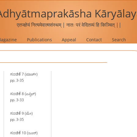
Adhyātmaprakāsha Kāryālay
एतज्ज्ञेयं नित्यमेवात्मसंस्थम् | नातः परं वेदितव्यं हि किञ्चित् ||
agazine
Publications
Appeal
Contact
Search
ಸಂಚಿಕೆ
7 (ಮಾರ್ಚ್)
pp. 3-35
ಸಂಚಿಕೆ
8 (ಏಪ್ರಿಲ್)
pp. 3-33
ಸಂಚಿಕೆ
9 (ಮೇ)
pp. 3-35
ಸಂಚಿಕೆ
10 (ಜೂನ್)