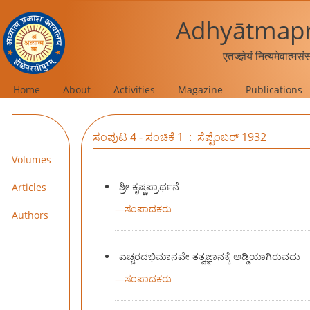
Adhyātmapr
एतज्ज्ञेयं नित्यमेवात्मस
Home
About
Activities
Magazine
Publications
ಸಂಪುಟ 4 - ಸಂಚಿಕೆ 1 : ಸೆಪ್ಟೆಂಬರ್ 1932
Volumes
ಶ್ರೀ ಕೃಷ್ಣಪ್ರಾರ್ಥನೆ
Articles
—
ಸಂಪಾದಕರು
Authors
ಎಚ್ಚರದಭಿಮಾನವೇ ತತ್ವಜ್ಞಾನಕ್ಕೆ ಅಡ್ಡಿಯಾಗಿರುವದು
—
ಸಂಪಾದಕರು