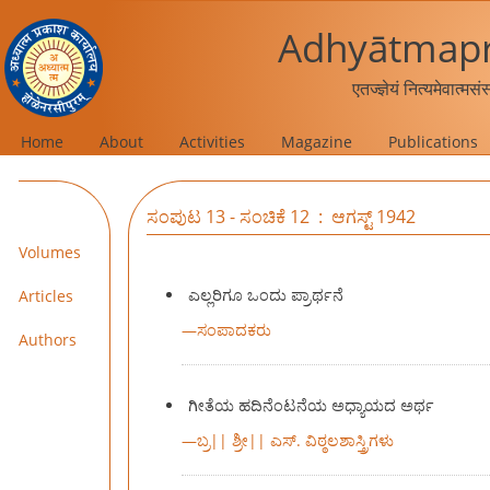
Adhyātmapr
एतज्ज्ञेयं नित्यमेवात्मस
Home
About
Activities
Magazine
Publications
ಸಂಪುಟ 13 - ಸಂಚಿಕೆ 12 : ಆಗಸ್ಟ್ 1942
Volumes
ಎಲ್ಲರಿಗೂ ಒಂದು ಪ್ರಾರ್ಥನೆ
Articles
—
ಸಂಪಾದಕರು
Authors
ಗೀತೆಯ ಹದಿನೆಂಟನೆಯ ಅಧ್ಯಾಯದ ಅರ್ಥ
—
ಬ್ರ|| ಶ್ರೀ|| ಎಸ್. ವಿಠ್ಠಲಶಾಸ್ತ್ರಿಗಳು