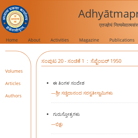
Adhyātmapr
एतज्ज्ञेयं नित्यमेवात्मस
Home
About
Activities
Magazine
Publications
ಸಂಪುಟ 20 - ಸಂಚಿಕೆ 1 : ಸೆಪ್ಟೆಂಬರ್ 1950
Volumes
ಈ ತಿಂಗಳ ಸಂದೇಶ
Articles
—
ಶ್ರೀ ಸಚ್ಚಿದಾನಂದ ಸರಸ್ವತೀಸ್ವಾಮಿಗಳು
Authors
ಗುರುಸ್ತೋತ್ರಗಳು
—
ಭಿಕ್ಷು