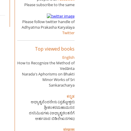
Please subscribe to the same
Please follow twitter handle of
Adhyatma Prakasha Karyalaya
Twitter
Top viewed books
English
How to Recognize the Method of
Vedānta
Narada's Aphorisms on Bhakti
Minor Works of Sri
Sankaracharya
ಕನ್ನಡ
ಅಧ್ಯಾತ್ಮವೆಂದರೇನು (ಪ್ರಶ್ನೋತ್ತರ)
ಶ್ರೀಶಂಕರಮಹಾಮನನ
ರಸನಿಮಿಷಗಳು (ಅಧ್ಯಾತ್ಮಚಿಂತನೆಗೆ
ಅರ್ಹವಾದ ಬಿಡಿಲೇಖನಗಳು)
संस्कृतम्