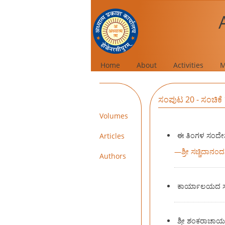
Home
About
Activities
M
ಸಂಪುಟ 20 - ಸಂಚಿಕೆ 
Volumes
ಈ ತಿಂಗಳ ಸಂದೇ
Articles
—
ಶ್ರೀ ಸಚ್ಚಿದಾನಂ
Authors
ಕಾರ್ಯಾಲಯದ ಸುದ
ಶ್ರೀ ಶಂಕರಾಚಾರ್