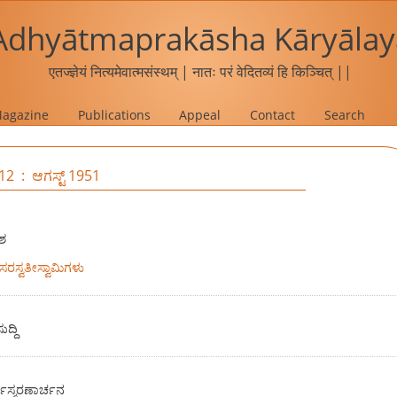
Adhyātmaprakāsha Kāryālay
एतज्ज्ञेयं नित्यमेवात्मसंस्थम् | नातः परं वेदितव्यं हि किञ्चित् ||
agazine
Publications
Appeal
Contact
Search
12 : ಆಗಸ್ಟ್ 1951
ಶ
ದಸರಸ್ವತೀಸ್ವಾಮಿಗಳು
್ದಿ
ಯಸ್ಮರಣಾರ್ಚನ