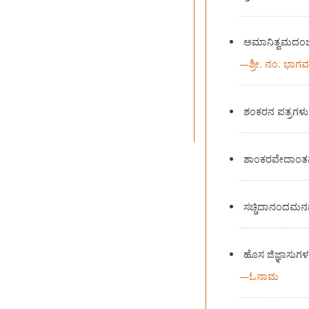
ಅಮಾನಿತ್ವಮದಂಭಿ
—
ಶ್ರೀ. ನಂ. ಭಾಗ
ಶಂಕರನ ಪತ್ರಗಳು
ಶಾಂಕರವೇದಾಂತ
ಸಚ್ಚಿದಾನಂದಮ
ಹೊಸ ಜಿಜ್ಞಾಸುಗಳ ಪ್
—
ಓನಾಮ