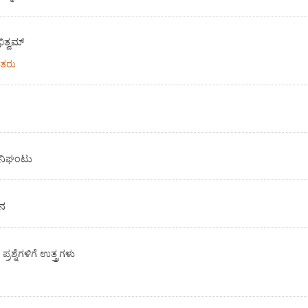
ತ್ವಮ್
ವತರು
ನಿಘಂಟು
ನನ
ರಶ್ನೆಗಳಿಗೆ ಉತ್ತ್ರಗಳು