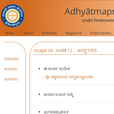
Adhyātmapr
एतज्ज्ञेयं नित्यमेवात्मस
Home
About
Activities
Magazine
Publications
ಸಂಪುಟ 24 - ಸಂಚಿಕೆ 12 : ಆಗಸ್ಟ್ 1955
Volumes
ಈ ತಿಂಗಳ ಸಂದೇಶ
Articles
—
ಶ್ರೀ ಸಚ್ಚಿದಾನಂದ ಸರಸ್ವತೀಸ್ವಾಮಿಗಳು
Authors
ಕಾರ್ಯಾಲಯದ ಸುದ್ದಿ
ಭಾಗವತಮೃತಸಾರ