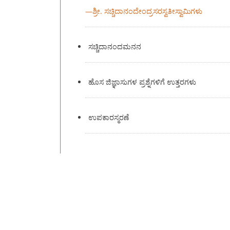
—
ಶ್ರೀ. ಸಚ್ಚಿದಾನಂದೇಂದ್ರಸರಸ್ವತೀಸ್ವಾಮಿಗಳು
ಸಚ್ಚಿದಾನಂದಮನನ
ಹೊಸ ಜಿಜ್ಞಾಸುಗಳ ಪ್ರಶ್ನೆಗಳಿಗೆ ಉತ್ತರಗಳು
ಉಪಕಾರಸ್ಮರಣೆ