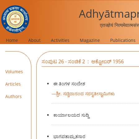
Adhyātmapr
एतज्ज्ञेयं नित्यमेवात्मस
Home
About
Activities
Magazine
Publications
ಸಂಪುಟ 26 - ಸಂಚಿಕೆ 2 : ಅಕ್ಟೋಬರ್ 1956
Volumes
ಈ ತಿಂಗಳ ಸಂದೇಶ
Articles
—
ಶ್ರೀ. ಸಚ್ಚಿದಾನಂದ ಸರಸ್ವತೀಸ್ವಾಮಿಗಳು
Authors
ಕಾರ್ಯಾಲಯದ ಸುದ್ದಿ
ಭಾಗವತಾಮೃತಸಾರ