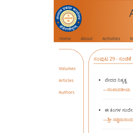
Home
About
Activities
M
ಸಂಪುಟ 29 - ಸಂಚಿಕೆ 
Volumes
ವೇದದ ನಿತ್ಯತ್ವ
Articles
—
ಸಂಪಾದಕೀಯ
Authors
ಈ ತಿಂಗಳ ಸಂದೇ
—
ಶ್ರೀ ಸಚ್ಚಿದಾನಂ