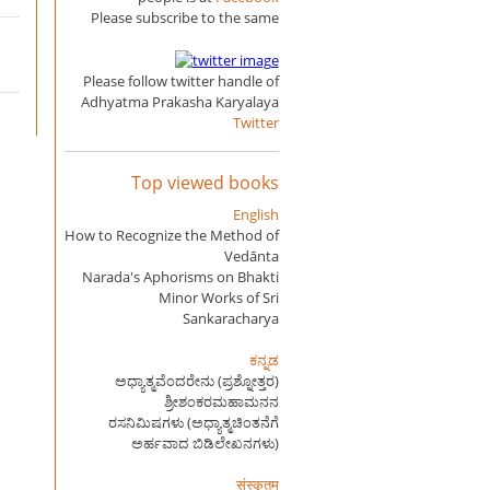
Please subscribe to the same
Please follow twitter handle of
Adhyatma Prakasha Karyalaya
Twitter
Top viewed books
English
How to Recognize the Method of
Vedānta
Narada's Aphorisms on Bhakti
Minor Works of Sri
Sankaracharya
ಕನ್ನಡ
ಅಧ್ಯಾತ್ಮವೆಂದರೇನು (ಪ್ರಶ್ನೋತ್ತರ)
ಶ್ರೀಶಂಕರಮಹಾಮನನ
ರಸನಿಮಿಷಗಳು (ಅಧ್ಯಾತ್ಮಚಿಂತನೆಗೆ
ಅರ್ಹವಾದ ಬಿಡಿಲೇಖನಗಳು)
संस्कृतम्