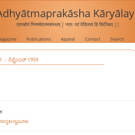
Adhyātmaprakāsha Kāryālay
एतज्ज्ञेयं नित्यमेवात्मसंस्थम् | नातः परं वेदितव्यं हि किञ्चित् ||
agazine
Publications
Appeal
Contact
Search
1 : ಸೆಪ್ಟೆಂಬರ್ 1959
ಶ
ದಸರಸ್ವತೀಸ್ವಾಮಿಗಳು