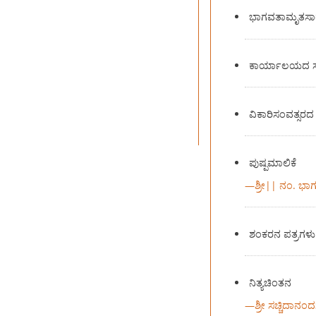
ಭಾಗವತಾಮೃತಸಾ
ಕಾರ್ಯಾಲಯದ ಸುದ
ವಿಕಾರಿಸಂವತ್ಸರದ
ಪುಷ್ಪಮಾಲಿಕೆ
—
ಶ್ರೀ|| ನಂ. ಭ
ಶಂಕರನ ಪತ್ರಗಳು
ನಿತ್ಯಚಿಂತನ
—
ಶ್ರೀ ಸಚ್ಚಿದಾನಂ