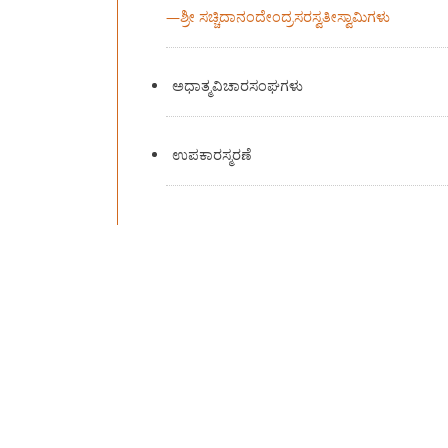
—
ಶ್ರೀ ಸಚ್ಚಿದಾನಂದೇಂದ್ರಸರಸ್ವತೀಸ್ವಾಮಿಗಳು
ಅಧಾತ್ಮವಿಚಾರಸಂಘಗಳು
ಉಪಕಾರಸ್ಮರಣೆ