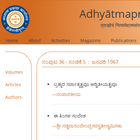
Adhyātmapr
एतज्ज्ञेयं नित्यमेवात्मस
Home
About
Activities
Magazine
Publications
ಸಂಪುಟ 36 - ಸಂಚಿಕೆ 5 : ಜನವರಿ 1967
Volumes
ಬ್ರಹ್ಮದ ಸರ್ವಾತ್ಮತ್ವವೂ ಅದ್ವಿತೀಯತ್ವವೂ
Articles
—
ಸಂಪಾದಕೀಯ
Authors
ಈ ತಿಂಗಳ ಸಂದೇಶ
—
ಶ್ರೀ ಸಚ್ಚಿದಾನಂದೇಂದ್ರಸರಸ್ವತೀಸ್ವಾಮಿಗಳು