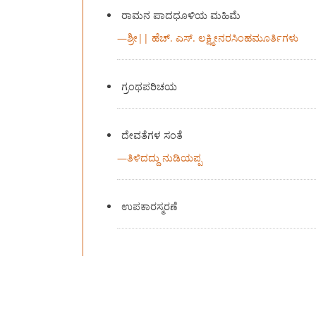
ರಾಮನ ಪಾದಧೂಳಿಯ ಮಹಿಮೆ
—
ಶ್ರೀ|| ಹೆಚ್. ಎಸ್. ಲಕ್ಷ್ಮೀನರಸಿಂಹಮೂರ್ತಿಗಳು
ಗ್ರಂಥಪರಿಚಯ
ದೇವತೆಗಳ ಸಂತೆ
—
ತಿಳಿದದ್ದು ನುಡಿಯಪ್ಪ
ಉಪಕಾರಸ್ಮರಣೆ