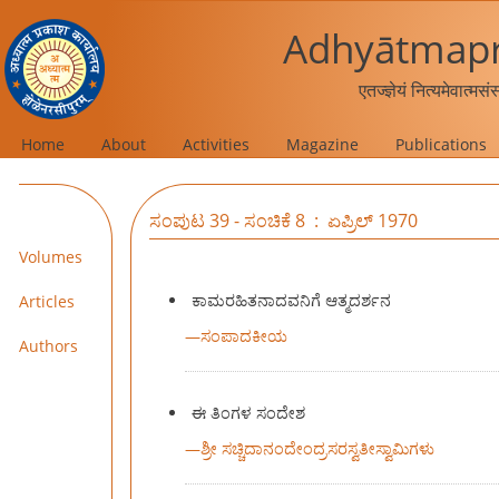
Adhyātmapr
एतज्ज्ञेयं नित्यमेवात्मस
Home
About
Activities
Magazine
Publications
ಸಂಪುಟ 39 - ಸಂಚಿಕೆ 8 : ಏಪ್ರಿಲ್ 1970
Volumes
ಕಾಮರಹಿತನಾದವನಿಗೆ ಆತ್ಮದರ್ಶನ
Articles
—
ಸಂಪಾದಕೀಯ
Authors
ಈ ತಿಂಗಳ ಸಂದೇಶ
—
ಶ್ರೀ ಸಚ್ಚಿದಾನಂದೇಂದ್ರಸರಸ್ವತೀಸ್ವಾಮಿಗಳು