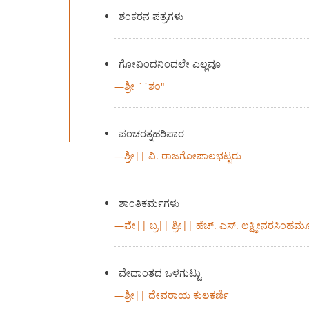
ಶಂಕರನ ಪತ್ರಗಳು
ಗೋವಿಂದನಿಂದಲೇ ಎಲ್ಲವೂ
—
ಶ್ರೀ ``ಶಂ"
ಪಂಚರತ್ನಹರಿಪಾಠ
—
ಶ್ರೀ|| ವಿ. ರಾಜಗೋಪಾಲಭಟ್ಟರು
ಶಾಂತಿಕರ್ಮಗಳು
—
ವೇ|| ಬ್ರ|| ಶ್ರೀ|| ಹೆಚ್. ಎಸ್. ಲಕ್ಷ್ಮೀನರಸಿಂಹಮ
ವೇದಾಂತದ ಒಳಗುಟ್ಟು
—
ಶ್ರೀ|| ದೇವರಾಯ ಕುಲಕರ್ಣಿ