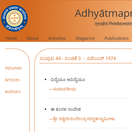
Adhyātmapr
एतज्ज्ञेयं नित्यमेवात्मस
Home
About
Activities
Magazine
Publications
ಸಂಪುಟ 44 - ಸಂಚಿಕೆ 3 : ನವೆಂಬರ್ 1974
Volumes
ವಿದ್ಯೆಯೂ ಆವಿದ್ಯೆಯೂ
Articles
—
ಸಂಪಾದಕೀಯ
Authors
ಈ ತಿಂಗಳ ಸಂದೇಶ
—
ಶ್ರೀ ಸಚ್ಚಿದಾನಂದೇಂದ್ರಸರಸ್ವತೀಸ್ವಾಮಿಗಳು