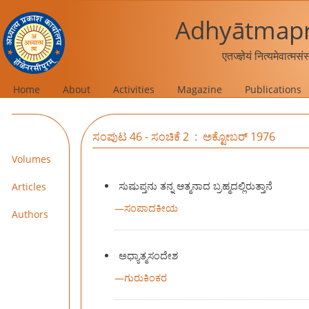
Adhyātmapr
एतज्ज्ञेयं नित्यमेवात्मस
Home
About
Activities
Magazine
Publications
ಸಂಪುಟ 46 - ಸಂಚಿಕೆ 2 : ಅಕ್ಟೋಬರ್ 1976
Volumes
ಸುಷುಪ್ತನು ತನ್ನ ಆತ್ಮನಾದ ಬ್ರಹ್ಮದಲ್ಲಿರುತ್ತಾನೆ
Articles
—
ಸಂಪಾದಕೀಯ
Authors
ಅಧ್ಯಾತ್ಮಸಂದೇಶ
—
ಗುರುಕಿಂಕರ