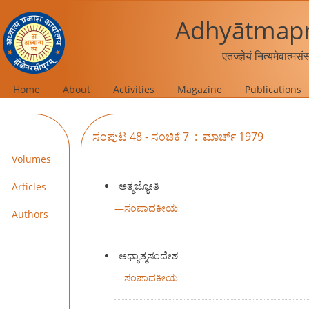
Adhyātmapr
एतज्ज्ञेयं नित्यमेवात्मस
Home
About
Activities
Magazine
Publications
ಸಂಪುಟ 48 - ಸಂಚಿಕೆ 7 : ಮಾರ್ಚ್ 1979
Volumes
ಅತ್ಮಜ್ಯೋತಿ
Articles
—
ಸಂಪಾದಕೀಯ
Authors
ಅಧ್ಯಾತ್ಮಸಂದೇಶ
—
ಸಂಪಾದಕೀಯ