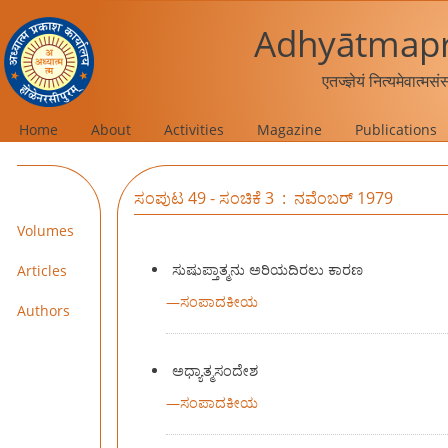
Adhyātmapr
एतज्ज्ञेयं नित्यमेवात्मस
Home
About
Activities
Magazine
Publications
ಸಂಪುಟ 49 - ಸಂಚಿಕೆ 3 : ನವೆಂಬರ್ 1979
Volumes
ಸುಷುಪ್ತಾತ್ಮನು ಅರಿಯದಿರಲು ಕಾರಣ
Articles
—
ಸಂಪಾದಕೀಯ
Authors
ಅಧ್ಯಾತ್ಮಸಂದೇಶ
—
ಸಂಪಾದಕೀಯ