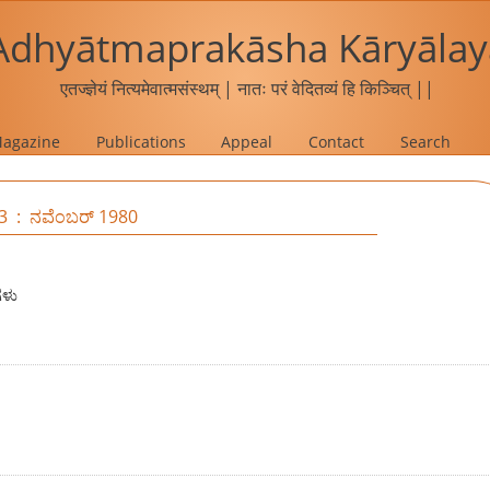
Adhyātmaprakāsha Kāryālay
एतज्ज्ञेयं नित्यमेवात्मसंस्थम् | नातः परं वेदितव्यं हि किञ्चित् ||
agazine
Publications
Appeal
Contact
Search
 3 : ನವೆಂಬರ್ 1980
ಗಳು