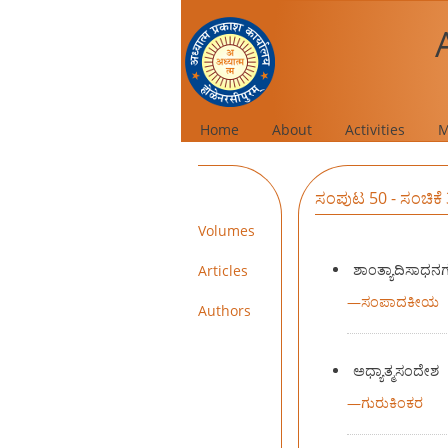
Home
About
Activities
M
ಸಂಪುಟ 50 - ಸಂಚಿಕೆ
Volumes
ಶಾಂತ್ಯಾದಿಸಾಧನ
Articles
—
ಸಂಪಾದಕೀಯ
Authors
ಅಧ್ಯಾತ್ಮಸಂದೇಶ
—
ಗುರುಕಿಂಕರ