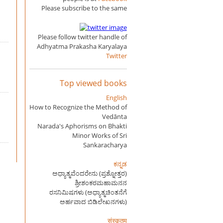
Please subscribe to the same
Please follow twitter handle of
Adhyatma Prakasha Karyalaya
Twitter
Top viewed books
English
How to Recognize the Method of
Vedānta
Narada's Aphorisms on Bhakti
Minor Works of Sri
Sankaracharya
ಕನ್ನಡ
ಅಧ್ಯಾತ್ಮವೆಂದರೇನು (ಪ್ರಶ್ನೋತ್ತರ)
ಶ್ರೀಶಂಕರಮಹಾಮನನ
ರಸನಿಮಿಷಗಳು (ಅಧ್ಯಾತ್ಮಚಿಂತನೆಗೆ
ಅರ್ಹವಾದ ಬಿಡಿಲೇಖನಗಳು)
संस्कृतम्