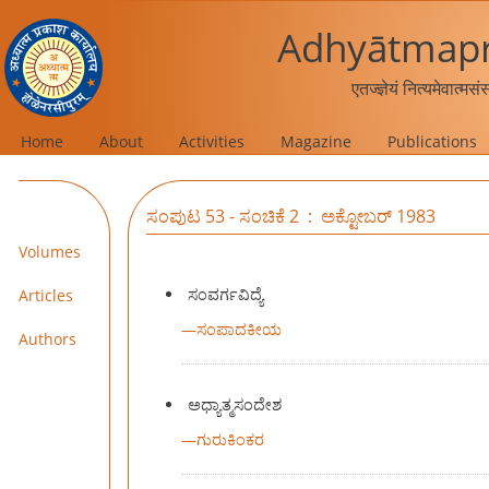
Adhyātmapr
एतज्ज्ञेयं नित्यमेवात्मस
Home
About
Activities
Magazine
Publications
ಸಂಪುಟ 53 - ಸಂಚಿಕೆ 2 : ಅಕ್ಟೋಬರ್ 1983
Volumes
ಸಂವರ್ಗವಿದ್ಯೆ
Articles
—
ಸಂಪಾದಕೀಯ
Authors
ಅಧ್ಯಾತ್ಮಸಂದೇಶ
—
ಗುರುಕಿಂಕರ