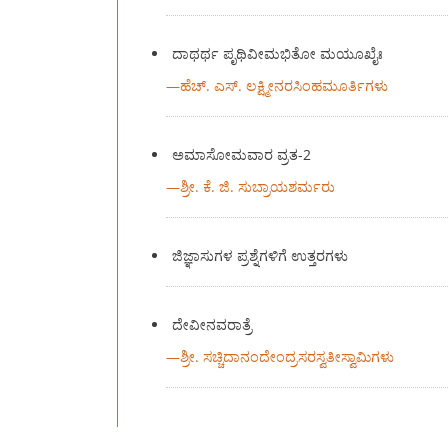
ದಾಥರ್ಥ ಪೃಥಿವೀಮಭಿತೋ ಮಯೂಖೈಃ
—
ಹೆಚ್. ಎಸ್. ಲಕ್ಷ್ಮೀನರಸಿಂಹಮೂರ್ತಿಗಳು
ಅಮಾಸೋಮವಾರ ವ್ರತ-2
—
ಶ್ರೀ. ಕೆ. ಜಿ. ಸುಬ್ರಾಯಶರ್ಮರು
ಜಿಜ್ಞಾಸುಗಳ ಪ್ರಶ್ನೆಗಳಿಗೆ ಉತ್ತರಗಳು
ದೇವೀನವರಾತ್ರೆ
—
ಶ್ರೀ. ಸಚ್ಚಿದಾನಂದೇಂದ್ರಸರಸ್ವತೀಸ್ವಾಮಿಗಳು