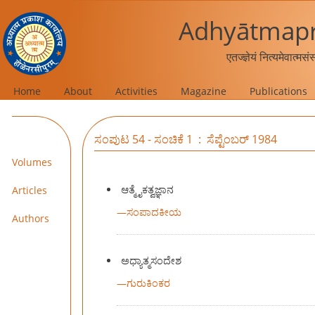
Adhyātmapr
एतज्ज्ञेयं नित्यमेवात्मस
Home
About
Activities
Magazine
Publications
ಸಂಪುಟ 54 - ಸಂಚಿಕೆ 1 : ಸೆಪ್ಟೆಂಬರ್ 1984
Volumes
ಆತ್ಮೈಕತ್ವಜ್ಞಾನ
Articles
—
ಸಂಪಾದಕೀಯ
Authors
ಅಧ್ಯಾತ್ಮಸಂದೇಶ
—
ಗುರುಕಿಂಕರ