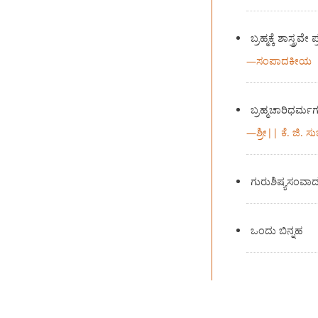
ಬ್ರಹ್ಮಕ್ಕೆ ಶಾಸ್ತ್ರ
—
ಸಂಪಾದಕೀಯ
ಬ್ರಹ್ಮಚಾರಿಧರ್ಮ
—
ಶ್ರೀ|| ಕೆ. ಜಿ.
ಗುರುಶಿಷ್ಯಸಂವಾ
ಒಂದು ಬಿನ್ನಹ