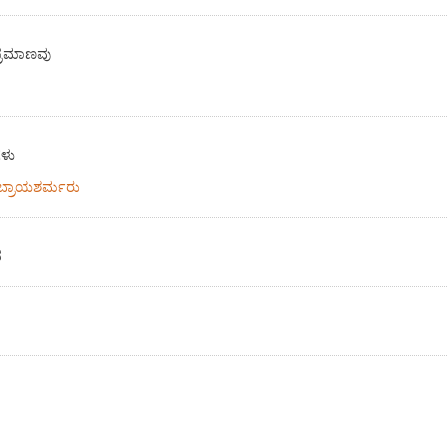
ವೇ ಪ್ರಮಾಣವು
ಗಳು
 ಸುಬ್ರಾಯಶರ್ಮರು
ದ