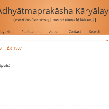
Adhyātmaprakāsha Kāryālay
एतज्ज्ञेयं नित्यमेवात्मसंस्थम् | नातः परं वेदितव्यं हि किञ्चित् ||
agazine
Publications
Appeal
Contact
Search
 9 : ಮೇ 1987
ುಗಾರಿಕೆ