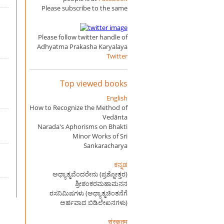
Please subscribe to the same
Please follow twitter handle of
Adhyatma Prakasha Karyalaya
Twitter
Top viewed books
English
How to Recognize the Method of
Vedānta
Narada's Aphorisms on Bhakti
Minor Works of Sri
Sankaracharya
ಕನ್ನಡ
ಅಧ್ಯಾತ್ಮವೆಂದರೇನು (ಪ್ರಶ್ನೋತ್ತರ)
ಶ್ರೀಶಂಕರಮಹಾಮನನ
ರಸನಿಮಿಷಗಳು (ಅಧ್ಯಾತ್ಮಚಿಂತನೆಗೆ
ಅರ್ಹವಾದ ಬಿಡಿಲೇಖನಗಳು)
संस्कृतम्