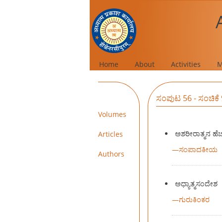
Home
About
Activities
M
ಸಂಪುಟ 56 - ಸಂಚಿಕೆ
Volumes
ಅಶರೀರಾತ್ಮನ ಹೆಚ್ಚ
Articles
—
ಸಂಪಾದಕೀಯ
Authors
ಅಧ್ಯಾತ್ಮಸಂದೇಶ
—
ಗುರುಕಿಂಕರ