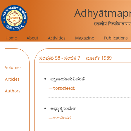
Adhyātmapr
एतज्ज्ञेयं नित्यमेवात्मस
Home
About
Activities
Magazine
Publications
ಸಂಪುಟ 58 - ಸಂಚಿಕೆ 7 : ಮಾರ್ಚ್ 1989
Volumes
ಪ್ರಾಣಾಯಾಮವಿವರಣೆ
Articles
—
ಸಂಪಾದಕೀಯ
Authors
ಅಧ್ಯಾತ್ಮಸಂದೇಶ
—
ಗುರುಕಿಂಕರ