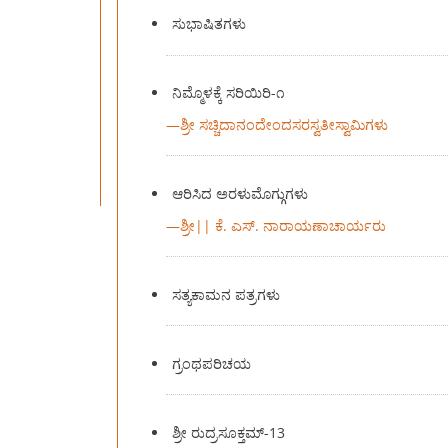
ಸುಭಾಷಿತಗಳು
ನಿಮ್ಮೊಳಕ್ಕೆ ಸರಿಯಿರಿ-೧
—
ಶ್ರೀ ಸಚ್ಚಿದಾನಂದೇಂದಸರಸ್ವತೀಸ್ವಾಮಿಗಳು
ಆರಿಸಿದ ಅರಳುಮೊಗ್ಗುಗಳು
—
ಶ್ರೀ|| ಕೆ. ಎಸ್. ನಾರಾಯಣಾಚಾರ್ಯರು
ಸತ್ಯಕಾಮನ ಪತ್ರಗಳು
ಗ್ರಂಥಪರಿಚಯ
ಶ್ರೀ ರುದ್ರಸೂಕ್ತಮ್-13