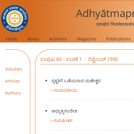
Adhyātmapr
एतज्ज्ञेयं नित्यमेवात्मस
Home
About
Activities
Magazine
Publications
ಸಂಪುಟ 60 - ಸಂಚಿಕೆ 1 : ಸೆಪ್ಟೆಂಬರ್ 1990
Volumes
ಪ್ರಕೃತಿಗೆ ಒಡೆಯನಾದ ಮಹೇಶ್ವರ
Articles
—
ಸಂಪಾದಕೀಯ
Authors
ಅಧ್ಯಾತ್ಮಸಂದೇಶ
—
ಗುರುಕಿಂಕರ