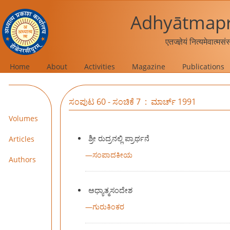
Adhyātmapr
एतज्ज्ञेयं नित्यमेवात्मस
Home
About
Activities
Magazine
Publications
ಸಂಪುಟ 60 - ಸಂಚಿಕೆ 7 : ಮಾರ್ಚ್ 1991
Volumes
ಶ್ರೀ ರುದ್ರನಲ್ಲಿ ಪ್ರಾರ್ಥನೆ
Articles
—
ಸಂಪಾದಕೀಯ
Authors
ಅಧ್ಯಾತ್ಮಸಂದೇಶ
—
ಗುರುಕಿಂಕರ