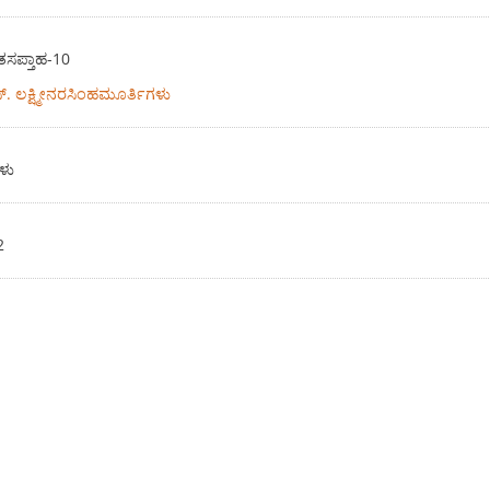
ತಸಪ್ತಾಹ-10
ಸ್. ಲಕ್ಷ್ಮೀನರಸಿಂಹಮೂರ್ತಿಗಳು
ಳು
2