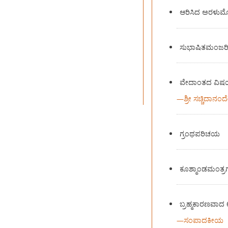
ಆರಿಸಿದ ಅರಳುಮೊ
ಸುಭಾಷಿತಮಂಜರ
ವೇದಾಂತದ ವಿ
—
ಶ್ರೀ ಸಚ್ಚಿದಾನಂ
ಗ್ರಂಥಪರಿಚಯ
ಕೂಶ್ಮಾಂಡಮಂತ್ರ
ಬ್ರಹ್ಮಕಾರಣವಾದ 
—
ಸಂಪಾದಕೀಯ