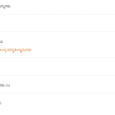
ಗ್ಗುಗಳು
ಿ
ಷಯ
ದೇಂದ್ರಸರಸ್ವತೀಸ್ವಾಮಿಗಳು
ಗಳು-೧೭
6