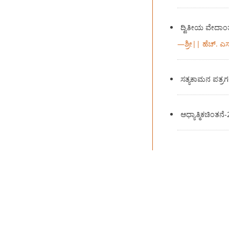
ದ್ವಿತೀಯ ವೇದಾಂ
—
ಶ್ರೀ|| ಹೆಚ್. ಎ
ಸತ್ಯಕಾಮನ ಪತ್ರಗ
ಆಧ್ಯಾತ್ಮಿಕಚಿಂತನೆ-