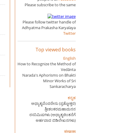
Please subscribe to the same
Please follow twitter handle of
Adhyatma Prakasha Karyalaya
Twitter
Top viewed books
English
How to Recognize the Method of
Vedānta
Narada's Aphorisms on Bhakti
Minor Works of Sri
Sankaracharya
ಕನ್ನಡ
ಅಧ್ಯಾತ್ಮವೆಂದರೇನು (ಪ್ರಶ್ನೋತ್ತರ)
ಶ್ರೀಶಂಕರಮಹಾಮನನ
ರಸನಿಮಿಷಗಳು (ಅಧ್ಯಾತ್ಮಚಿಂತನೆಗೆ
ಅರ್ಹವಾದ ಬಿಡಿಲೇಖನಗಳು)
संस्कृतम्