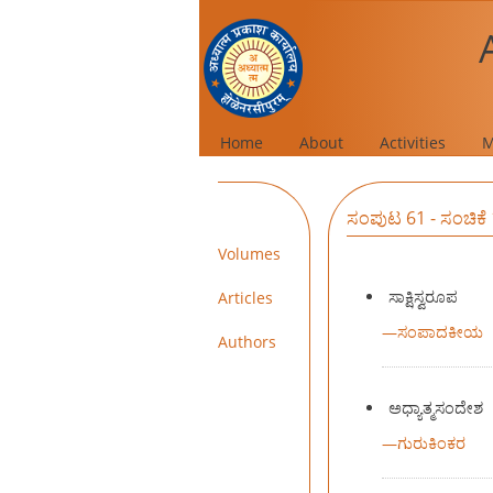
Home
About
Activities
M
ಸಂಪುಟ 61 - ಸಂಚಿಕೆ
Volumes
ಸಾಕ್ಷಿಸ್ವರೂಪ
Articles
—
ಸಂಪಾದಕೀಯ
Authors
ಅಧ್ಯಾತ್ಮಸಂದೇಶ
—
ಗುರುಕಿಂಕರ