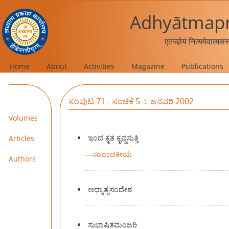
Adhyātmapr
एतज्ज्ञेयं नित्यमेवात्मस
Home
About
Activities
Magazine
Publications
ಸಂಪುಟ 71 - ಸಂಚಿಕೆ 5 : ಜನವರಿ 2002
Volumes
ಇಂದ ಕೃತ ಕೃಷ್ಣಸುತ್ತಿ
Articles
—
ಸಂಪಾದಕೀಯ
Authors
ಅಧ್ಯಾತ್ಮಸಂದೇಶ
ಸುಭಾಷಿತಮಂಜರಿ