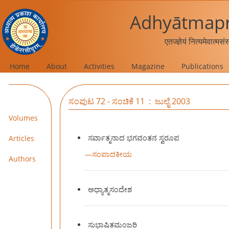
Adhyātmapr
एतज्ज्ञेयं नित्यमेवात्मस
Home
About
Activities
Magazine
Publications
ಸಂಪುಟ 72 - ಸಂಚಿಕೆ 11 : ಜುಲೈ 2003
Volumes
ಸರ್ವಾತ್ಮನಾದ ಭಗವಂತನ ಸ್ವರೂಪ
Articles
—
ಸಂಪಾದಕೀಯ
Authors
ಅಧ್ಯಾತ್ಮಸಂದೇಶ
ಸುಭಾಷಿತಮಂಜರಿ