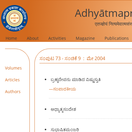
Adhyātmapr
एतज्ज्ञेयं नित्यमेवात्मस
Home
About
Activities
Magazine
Publications
ಸಂಪುಟ 73 - ಸಂಚಿಕೆ 9 : ಮೇ 2004
Volumes
ಬ್ರಹ್ಮದೇವನು ಮಾಡಿದ ವಿಷ್ಣುಸ್ತುತಿ
Articles
—
ಸಂಪಾದಕೀಯ
Authors
ಅಧ್ಯಾತ್ಮಸಂದೇಶ
ಸುಭಾಷಿತಮಂಜರಿ